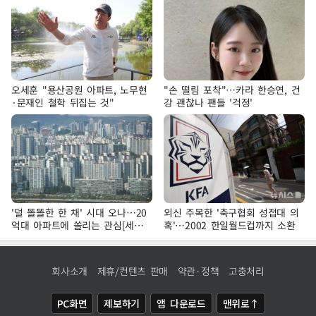
오세훈 "용산공원 아파트, 노무현
"손 떨림 포착"…카라 한승연, 건
·문재인 철학 뒤집는 것"
강 괜찮나 팬들 '걱정'
'덜 똘똘한 한 채' 시대 오나…20
외신 주목한 '축구협회 성접대 의
억대 아파트에 쏠리는 관심[세제
혹'…2002 한일월드컵까지 소환
개편, 그 이후②]
회사소개
제휴/컨텐츠 판매
약관·정책
고충처리
PC화면
제보하기
앱 다운로드
맨위로↑