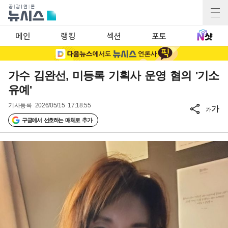
메인
랭킹
섹션
포토
가수 김완선, 미등록 기획사 운영 혐의 '기소
유예'
기사등록
2026/05/15 17:18:55
가
가
구글에서 선호하는 매체로 추가