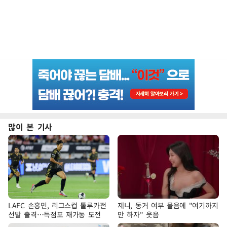
많이 본 기사
LAFC 손흥민, 리그스컵 톨루카전
제니, 동거 여부 물음에 "여기까지
선발 출격…득점포 재가동 도전
만 하자" 웃음