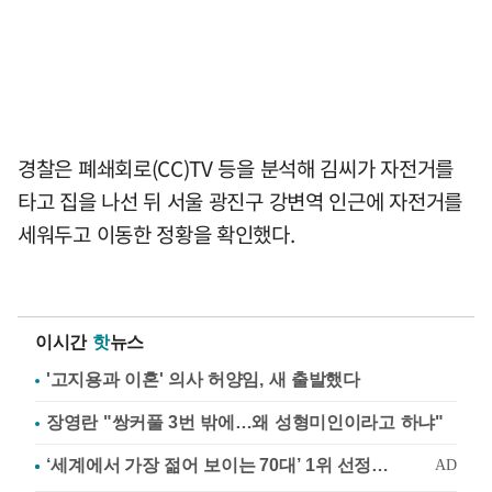
경찰은 폐쇄회로(CC)TV 등을 분석해 김씨가 자전거를
타고 집을 나선 뒤 서울 광진구 강변역 인근에 자전거를
세워두고 이동한 정황을 확인했다.
이시간
핫
뉴스
'고지용과 이혼' 의사 허양임, 새 출발했다
장영란 "쌍커풀 3번 밖에…왜 성형미인이라고 하냐"