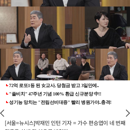
[서울=뉴시스]박재민 인턴 기자 = 가수 편승엽이 네 번째