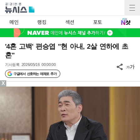
메인
랭킹
섹션
포토
'4혼 고백' 편승엽 "현 아내, 2살 연하에 초
혼"
기사등록
2026/05/16 00:00:00
가
가
구글에서 선호하는 매체로 추가
X