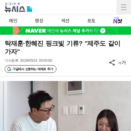
메인
랭킹
섹션
포토
탁재훈·한혜진 핑크빛 기류? "제주도 같이
가자"
기사등록
2026/05/16 00:00:00
가
가
구글에서 선호하는 매체로 추가