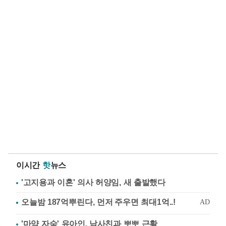
이시간
핫
뉴스
'고지용과 이혼' 의사 허양임, 새 출발했다
'마약 자숙' 유아인, 남사친과 뽀뽀 근황