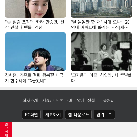
"손 떨림 포착"…카라 한승연, 건
'덜 똘똘한 한 채' 시대 오나…20
강 괜찮나 팬들 '걱정'
억대 아파트에 쏠리는 관심[세제
개편, 그 이후②]
김희철, 거꾸로 걸린 광복절 태극
'고지용과 이혼' 허양임, 새 출발했
기 현수막에 "X돌았네"
다
회사소개
제휴/컨텐츠 판매
약관·정책
고충처리
PC화면
제보하기
앱 다운로드
맨위로↑
광
COPYRIGHTⓒ
NEWSIS
ALL RIGHTS RESERVED.
고
삭
제