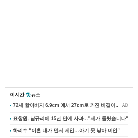
이시간
핫
뉴스
표창원, 남규리에 15년 만에 사과…"제가 틀렸습니다"
하리수 "이혼 내가 먼저 제안…아기 못 낳아 미안"