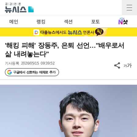
메인
랭킹
섹션
포토
'해킹 피해' 장동주, 은퇴 선언…"배우로서
삶 내려놓는다"
기사등록
2026/05/15 09:39:52
가
가
구글에서 선호하는 매체로 추가