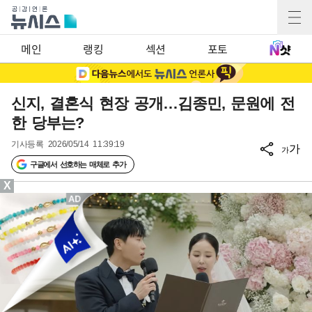
메인
랭킹
섹션
포토
신지, 결혼식 현장 공개…김종민, 문원에 전
한 당부는?
기사등록
2026/05/14 11:39:19
가
가
구글에서 선호하는 매체로 추가
X