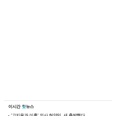
이시간
핫
뉴스
'고지용과 이혼' 의사 허양임, 새 출발했다