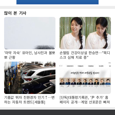
많이 본 기사
'마약 자숙' 유아인, 남사친과 볼뽀
손떨림 건강이상설 한승연…"목디
뽀 근황
스크 심해 치료 중"
기름값 뛰자 친환경차 인기↑…변
[단독]대통령기록관, '尹 추가' 홈
하는 자동차 트렌드[세쓸통]
페이지 공개…계엄 선포문은 빠져