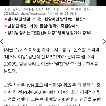
[서울=뉴시스] 유재석, 김민식 PD. (사진 = tvN '유 퀴즈' 캡처)
2026.05.14.
photo@newsis.com
*재판매 및 DB 금지
[서울=뉴시스]이재훈 기자 = 시트콤 '뉴 논스톱' 드라마
'내조의 여왕' 김민식 전 MBC PD가 은퇴 후 월 수익
1000만 원을 올리는 이른바 '월천거사'가 된 노하우를
밝혔다.
13일 방송된 tvN 토크 예능물 '유 퀴즈 온 더 블럭'에 출
연한 김 전 PD는 2020년 퇴사 이후의 삶과 경제적 자립
과정을 전했다. 그는 현재 매달 300만 원의 연금을 포함