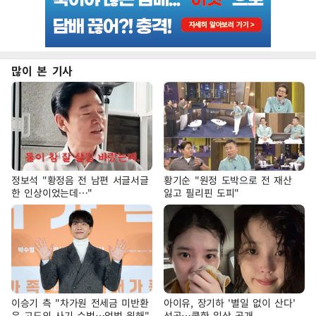
많이 본 기사
정보석 "황정음 전 남편 서글서글
황기순 "원정 도박으로 전 재산
한 인상이었는데…"
잃고 필리핀 도피"
이승기 측 "차가원 전세금 미반환
아이유, 장기하 '별일 없이 산다'
은 고도의 사기 수법…엄벌 원해"
선곡…쿨한 일상 공개