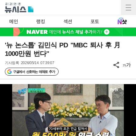
메인
랭킹
섹션
포토
'뉴 논스톱' 김민식 PD "MBC 퇴사 후 月
1000만원 번다"
기사등록
2026/05/14 07:39:07
가
가
구글에서 선호하는 매체로 추가