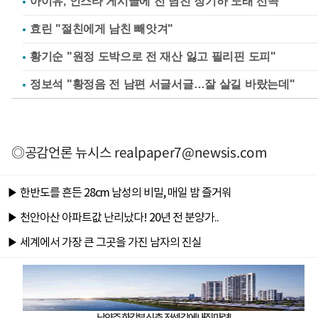
아이유, 인스타 게시글에 전 남친 장기하 노래 선곡
효린 "절친에게 남친 빼앗겨"
황기순 "원정 도박으로 전 재산 잃고 필리핀 도피"
정보석 "황정음 전 남편 서글서글…잘 살길 바랐는데"
◎공감언론 뉴시스
realpaper7@newsis.com