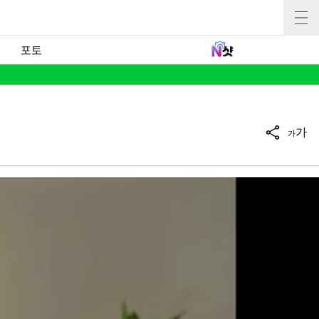
포토
가
가