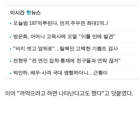
이시간
핫
뉴스
방은희, 어머니 고독사에 오열 "이틀 만에 발견"
"바지 벗고 앞뒤로"…탈북민 고백한 기쁨조 검사
전현무 "전 연인 집착·통제에 친구들과 연락 끊겨"
박민하, 배우·사격 국대 병행하더니…근황이
이어 "까먹으려고 하면 나타난다고도 했다"고 덧붙였다.