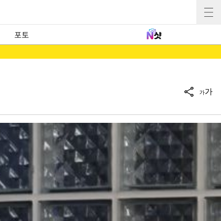
포토
가
가