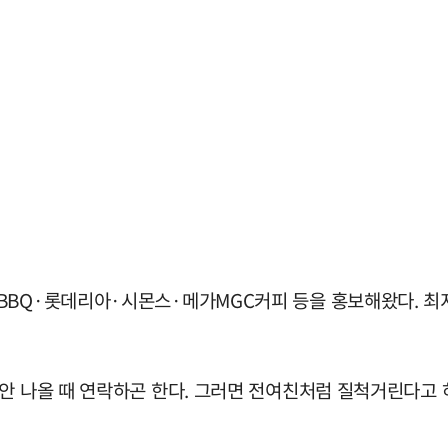
BBQ·롯데리아·시몬스·메가MGC커피 등을 홍보해왔다. 최
안 나올 때 연락하곤 한다. 그러면 전여친처럼 질척거린다고 