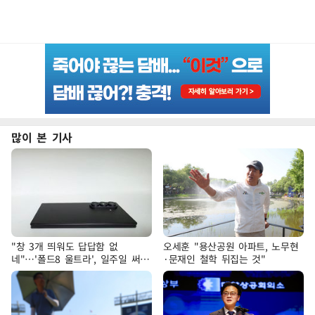
많이 본 기사
"창 3개 띄워도 답답함 없
오세훈 "용산공원 아파트, 노무현
네"…'폴드8 울트라', 일주일 써보
·문재인 철학 뒤집는 것"
니