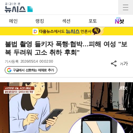
메인
랭킹
섹션
포토
불법 촬영 들키자 폭행·협박…피해 여성 "보
복 두려워 고소 취하 후회"
기사등록
2026/05/14 00:02:00
가
가
구글에서 선호하는 매체로 추가