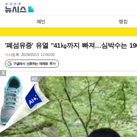
메인
랭킹
'폐섬유증' 유열 "41㎏까지 빠져…심박수는 19
기사등록
2026/05/13 12:00:00
구글에서 선호하는 매체로 추가
X