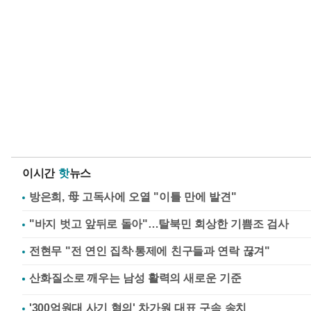
이시간
핫
뉴스
방은희, 母 고독사에 오열 "이틀 만에 발견"
"바지 벗고 앞뒤로 돌아"…탈북민 회상한 기쁨조 검사
전현무 "전 연인 집착·통제에 친구들과 연락 끊겨"
'300억원대 사기 혐의' 차가원 대표 구속 송치