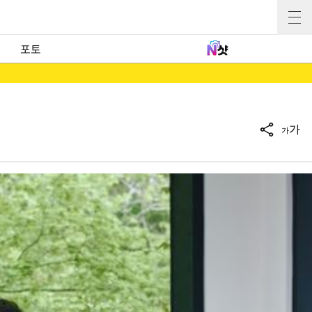
포토
가
가