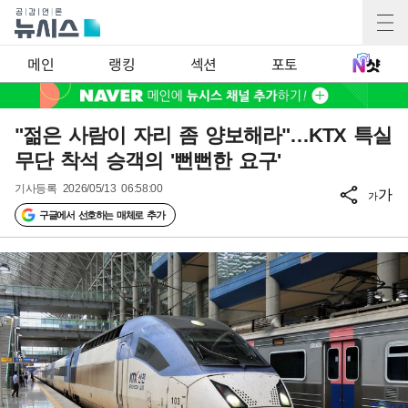
메인
랭킹
섹션
포토
"젊은 사람이 자리 좀 양보해라"…KTX 특실
무단 착석 승객의 '뻔뻔한 요구'
기사등록
2026/05/13 06:58:00
가
가
구글에서 선호하는 매체로 추가