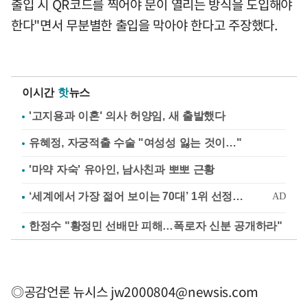
출입 시 QR코드를 찍어야 문이 열리는 방식을 도입해야
한다"면서 무분별한 출입을 막아야 한다고 주장했다.
이시간
핫
뉴스
'고지용과 이혼' 의사 허양임, 새 출발했다
유혜정, 자궁적출 수술 "여성성 잃는 것이…"
'마약 자숙' 유아인, 남사친과 뽀뽀 근황
한정수 "황정민 선배만 피해…폭로자 신분 공개하라"
◎공감언론 뉴시스
jw2000804@newsis.com