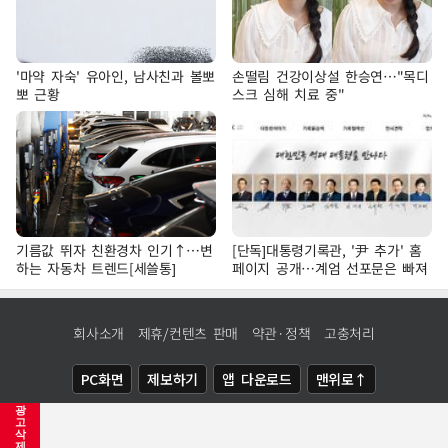
'마약 자숙' 유아인, 남사친과 볼뽀
손떨림 건강이상설 한승연…"목디
뽀 근황
스크 심해 치료 중"
기름값 뛰자 친환경차 인기↑…변
[단독]대통령기록관, '尹 추가' 홈
하는 자동차 트렌드[세쓸통]
페이지 공개…계엄 선포문은 빠져
회사소개
제휴/컨텐츠 판매
약관·정책
고충처리
PC화면
제보하기
앱 다운로드
맨위로↑
광
COPYRIGHTⓒ
NEWSIS
ALL RIGHTS RESERVED.
고
삭
제