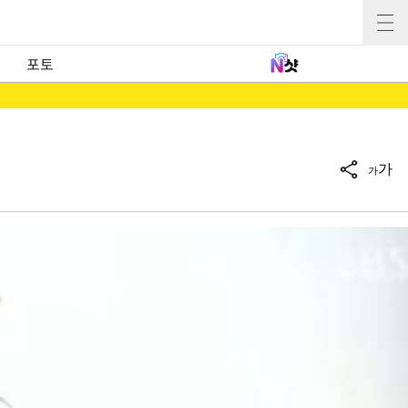
포토
가
가