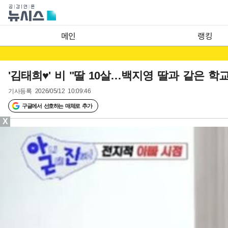
메인
랭킹
'김태희♥' 비 "딸 10살…백지영 딸과 같은 학교
기사등록
2026/05/12 10:09:46
구글에서 선호하는 매체로 추가
X