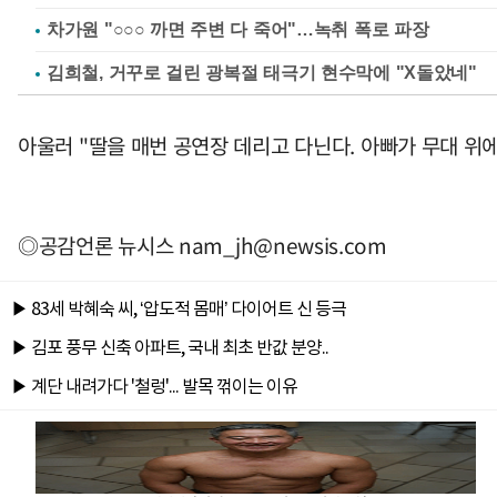
차가원 "○○○ 까면 주변 다 죽어"…녹취 폭로 파장
김희철, 거꾸로 걸린 광복절 태극기 현수막에 "X돌았네"
아울러 "딸을 매번 공연장 데리고 다닌다. 아빠가 무대 위에
◎공감언론 뉴시스
nam_jh@newsis.com