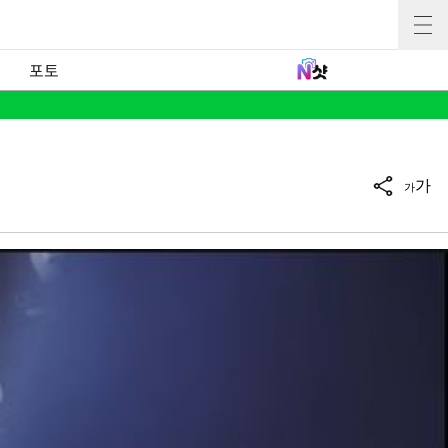
포토
가
가