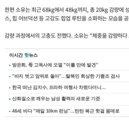
한편 소유는 최근 68kg에서 48kg까지, 총 20kg 감량
스, 힙 어브덕션 등 고강도 힙업 루틴을 소화하는 모습을 공
감량 과정에서의 고충도 전했다. 소유는 "체중을 감량하다
이시간
핫
뉴스
방은희, 母 고독사에 오열 "이틀 만에 발견"
"바지 벗고 앞뒤로 돌아"…탈북민 회상한 기쁨조 검사
한국 떠난 김지수, 프라하 여행사 차렸다더니…
46세 바다 "매일 10km 런닝"…탄탄 복근 핫걸 몸매로