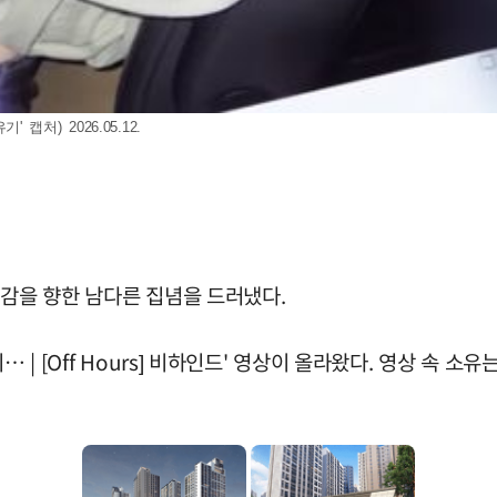
 캡처) 2026.05.12.
륨감을 향한 남다른 집념을 드러냈다.
… | [Off Hours] 비하인드' 영상이 올라왔다. 영상 속