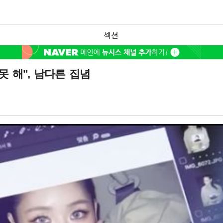
섹션
못 해", 남다른 집념