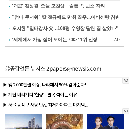
'개콘' 김성원, 오늘 모친상…슬픔 속 빈소 지켜
"엄마 무서워" 딸 절규에도 만취 질주…예비신랑 참변
오지헌 "일타강사 父…100평 수영장 딸린 집 살았다"
◎공감언론 뉴시스
2papers@newsis.com