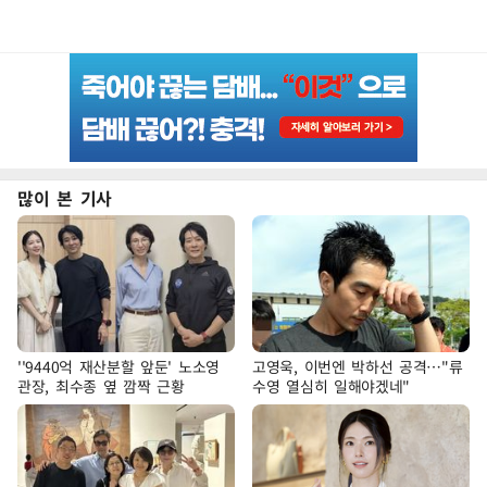
많이 본 기사
''9440억 재산분할 앞둔' 노소영
고영욱, 이번엔 박하선 공격…"류
관장, 최수종 옆 깜짝 근황
수영 열심히 일해야겠네"