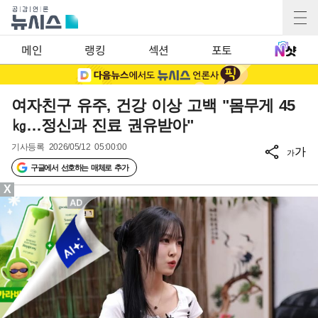
메인
랭킹
섹션
포토
여자친구 유주, 건강 이상 고백 "몸무게 45
㎏…정신과 진료 권유받아"
기사등록
2026/05/12 05:00:00
가
가
구글에서 선호하는 매체로 추가
X