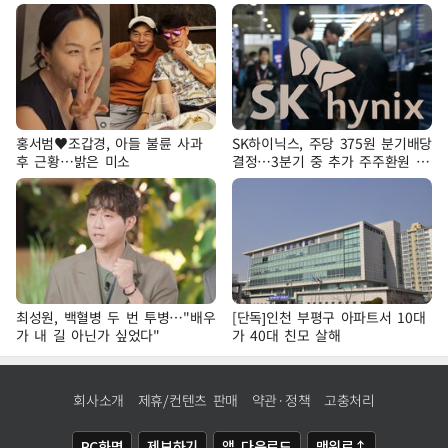
홍서범♥조갑경, 아들 불륜 사과
SK하이닉스, 주당 375원 분기배당
후 근황…밝은 미소
결정…3분기 중 추가 주주환원 발
표
최성원, 백혈병 두 번 투병…"배우
[단독]인천 부평구 아파트서 10대
가 내 길 아닌가 싶었다"
가 40대 친모 살해
회사소개
제휴/컨텐츠 판매
약관·정책
고충처리
PC화면
제보하기
앱 다운로드
맨위로↑