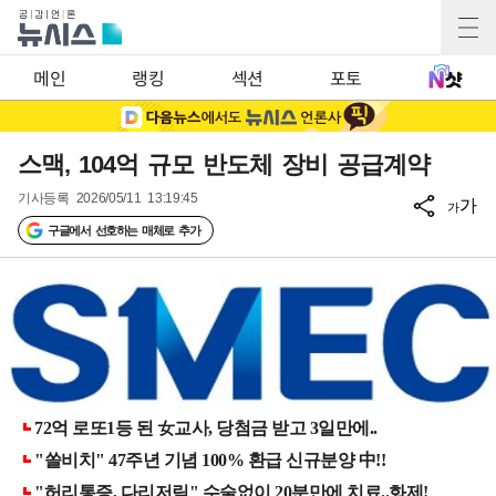
메인
랭킹
섹션
포토
스맥, 104억 규모 반도체 장비 공급계약
기사등록
2026/05/11 13:19:45
가
가
구글에서 선호하는 매체로 추가