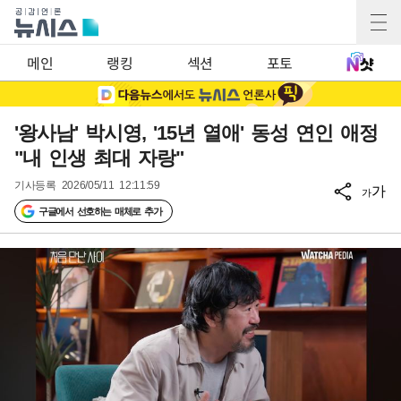
메인
랭킹
섹션
포토
'왕사남' 박시영, '15년 열애' 동성 연인 애정
"내 인생 최대 자랑"
기사등록
2026/05/11 12:11:59
가
가
구글에서 선호하는 매체로 추가