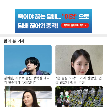
많이 본 기사
김희철, 거꾸로 걸린 광복절 태극
"손 떨림 포착"…카라 한승연, 건
기 현수막에 "X돌았네"
강 괜찮나 팬들 '걱정'