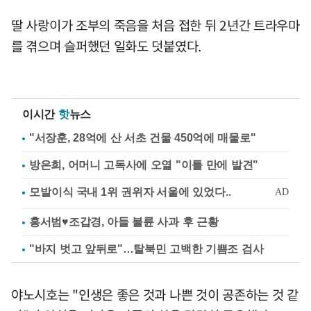
딸 사랑이가 조부의 죽음을 처음 접한 뒤 2년간 트라우마
를 겪으며 슬퍼했던 일화도 덧붙였다.
이시간
핫
뉴스
"서장훈, 28억에 산 서초 건물 450억에 매물로"
방은희, 어머니 고독사에 오열 "이틀 만에 발견"
홍서범♥조갑경, 아들 불륜 사과 후 근황
"바지 벗고 앞뒤로"…탈북민 고백한 기쁨조 검사
야노시호는 "인생은 좋은 것과 나쁜 것이 공존하는 것 같