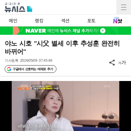
메인
랭킹
섹션
포토
야노 시호 "시父 별세 이후 추성훈 완전히
바뀌어"
기사등록
2026/05/09 07:45:48
가
가
구글에서 선호하는 매체로 추가