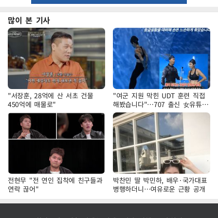
많이 본 기사
"서장훈, 28억에 산 서초 건물
"여군 지원 막힌 UDT 훈련 직접
450억에 매물로"
해봤습니다"…707 출신 女유튜버
'완벽 소화'
전현무 "전 연인 집착에 친구들과
박찬민 딸 박민하, 배우·국가대표
연락 끊어"
병행하더니…여유로운 근황 공개