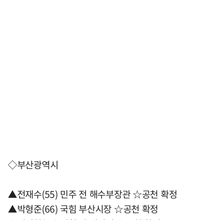
◇부산광역시
▲전재수(55) 민주 전 해수부장관 ☆공천 확정
▲박형준(66) 국힘 부산시장 ☆공천 확정