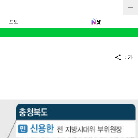
포토
가
가