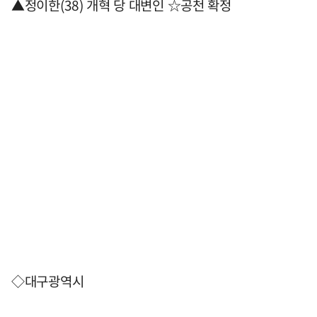
▲정이한(38) 개혁 당 대변인 ☆공천 확정
◇대구광역시