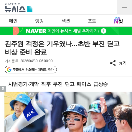
메인
랭킹
섹션
포토
김주원 걱정은 기우였나…초반 부진 딛고
비상 준비 완료
기사등록
2026/04/30 06:00:00
가
가
구글에서 선호하는 매체로 추가
시범경기·개막 직후 부진 딛고 페이스 급상승
X