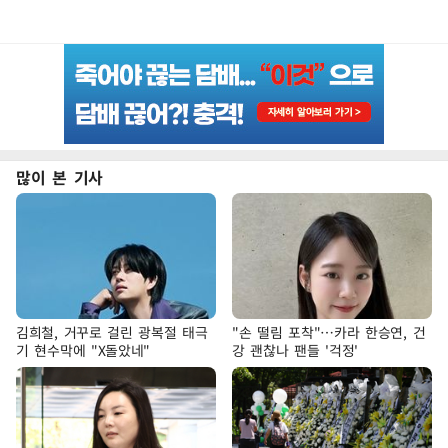
많이 본 기사
김희철, 거꾸로 걸린 광복절 태극
"손 떨림 포착"…카라 한승연, 건
기 현수막에 "X돌았네"
강 괜찮나 팬들 '걱정'