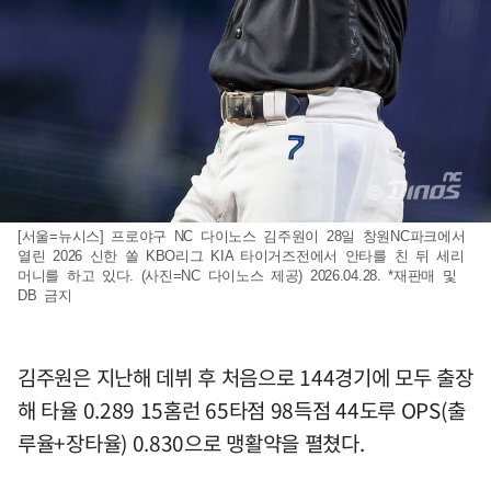
[서울=뉴시스] 프로야구 NC 다이노스 김주원이 28일 창원NC파크에서
열린 2026 신한 쏠 KBO리그 KIA 타이거즈전에서 안타를 친 뒤 세리
머니를 하고 있다. (사진=NC 다이노스 제공) 2026.04.28. *재판매 및
DB 금지
김주원은 지난해 데뷔 후 처음으로 144경기에 모두 출장
해 타율 0.289 15홈런 65타점 98득점 44도루 OPS(출
루율+장타율) 0.830으로 맹활약을 펼쳤다.