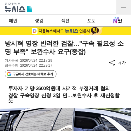
메인
랭킹
섹션
포토
방시혁 영장 반려한 검찰…"구속 필요성 소
명 부족" 보완수사 요구(종합)
기사등록
2026/04/24 22:17:29
가
가
최종수정
2026/04/24 22:29:17
구글에서 선호하는 매체로 추가
투자자 기망·2600억원대 사기적 부정거래 혐의
경찰 구속영장 신청 3일 만…보완수사 후 재신청할
듯