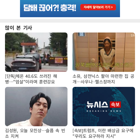
많이 본 기사
[단독]체온 40.6도 쓰러진 해
소유, 삼전닉스 팔아 마련한 집 공
병…"엄살"이라며 훈련강요
개…사우나·헬스장까지
김성원, 오늘 모친상…슬픔 속 빈
[속보]트럼프, 이란 배상금 요구에
소 지켜
"우리도 요구하라 지시"