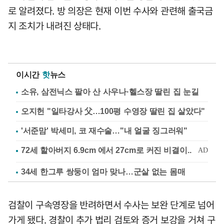
로 알려졌다. 방 의장은 현재 이번 수사와 관련해 출국금
지 조치가 내려진 상태다.
이시간
핫
뉴스
소유, 삼전닉스 팔아 산 사우나·헬스장 딸린 집 눈길
오지헌 "일타강사 父…100평 수영장 딸린 집 살았다"
'서준맘' 박세미, 코 재수술…"내 얼굴 징그러워"
34세 한그루 쌍둥이 엄마 맞나…군살 없는 몸매
검찰이 구속영장을 반려하면서 수사는 보완 단계로 넘어
가게 됐다. 경찰이 추가 법리 검토와 증거 보강을 거쳐 구