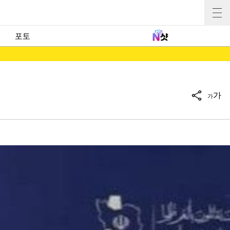
포토
가
가