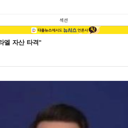
섹션
라엘 자산 타격"