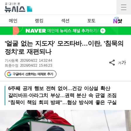
메인
랭킹
섹션
포토
'얼굴 없는 지도자' 모즈타바…이란, '침묵의
정치'로 재편되나
기사등록
2026/04/22 14:32:44
가
가
최종수정
2026/04/22 15:46:23
구글에서 선호하는 매체로 추가
6주째 공개 행보 전혀 없어…건강 이상설 확산
갈리바프·아라그치 부상…권력 분산 속 균열 조짐
"침묵이 책임 회피 방패"…협상 방식에 좋은 구실