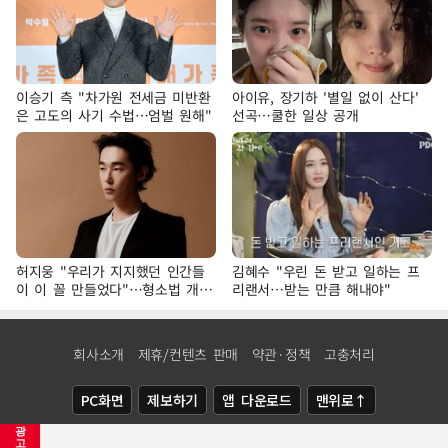
이승기 측 "차가원 전세금 미반환
아이유, 장기하 '별일 없이 산다'
은 고도의 사기 수법…엄벌 원해"
선곡…쿨한 일상 공개
허지웅 "우리가 지지했던 인간들
김혜수 "우린 돈 받고 일하는 프
이 이 꼴 만들었다"…형소법 개정
리랜서…받는 만큼 해내야"
에 격한 반응
회사소개
제휴/컨텐츠 판매
약관·정책
고충처리
PC화면
제보하기
앱 다운로드
맨위로↑
광
COPYRIGHTⓒ
NEWSIS
ALL RIGHTS RESERVED.
고