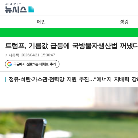
메인
랭킹
트럼프, 기름값 급등에 국방물자생산법 꺼냈다
기사등록
2026/04/21 15:30:47
구글에서 선호하는 매체로 추가
정유·석탄·가스관·전력망 지원 추진…“에너지 지배력 강