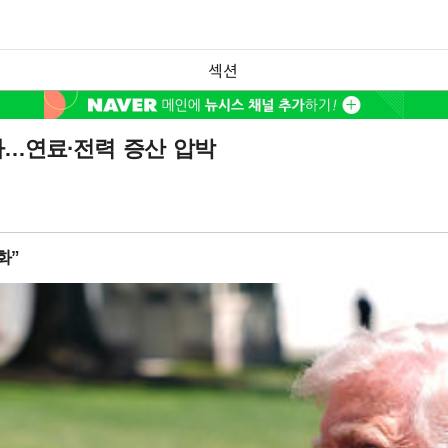
섹션
…연료·전력 증산 압박
화”