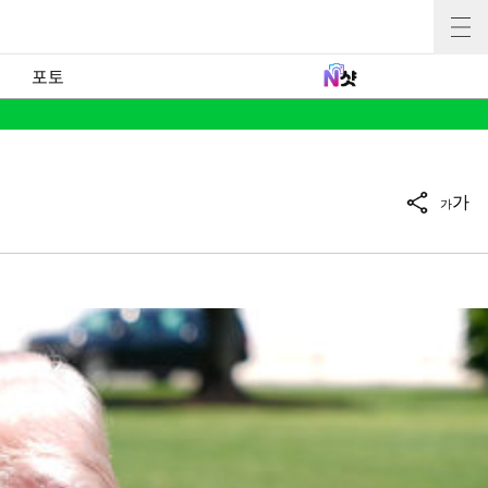
포토
가
가