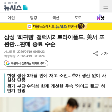
메인
랭킹
섹션
포토
삼성 '희귀템' 갤럭시Z 트라이폴드, 美서 또
완판…판매 종료 수순
기사등록
2026/04/19 09:59:23
가
가
최종수정
2026/04/19 10:10:24
구글에서 선호하는 매체로 추가
한정 생산 3개월 만에 재고 소진…추가 생산 없이 사
실상 단종
원가 부담·수익성 한계 개선한 후속 '와이드 폴드' 하
반기 전망