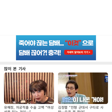
많이 본 기사
유혜정, 자궁적출 수술 고백 "여성
김정렬 "친형 군대서 구타로 사
성을 잃는 것이…"
망…유골 못 찾아"