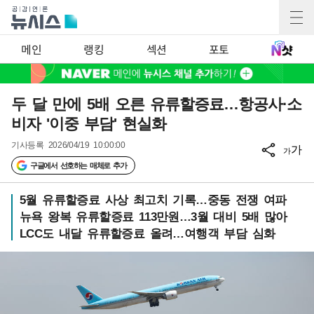
메인
랭킹
섹션
포토
두 달 만에 5배 오른 유류할증료…항공사·소
비자 '이중 부담' 현실화
기사등록
2026/04/19 10:00:00
가
가
구글에서 선호하는 매체로 추가
5월 유류할증료 사상 최고치 기록…중동 전쟁 여파
뉴욕 왕복 유류할증료 113만원…3월 대비 5배 많아
LCC도 내달 유류할증료 올려…여행객 부담 심화