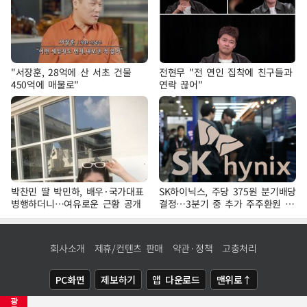
"서장훈, 28억에 산 서초 건물
전현무 "전 연인 집착에 친구들과
450억에 매물로"
연락 끊어"
박찬민 딸 박민하, 배우·국가대표
SK하이닉스, 주당 375원 분기배당
병행하더니…여유로운 근황 공개
결정…3분기 중 추가 주주환원 발
표
회사소개
제휴/컨텐츠 판매
약관·정책
고충처리
PC화면
제보하기
앱 다운로드
맨위로↑
광