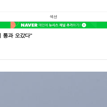
섹션
척 통과 오갔다"