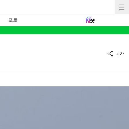
포토
가
가