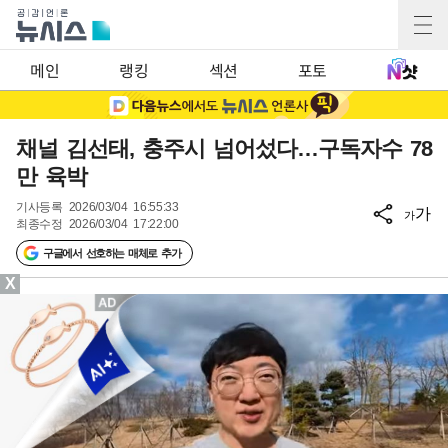
메인
랭킹
섹션
포토
채널 김선태, 충주시 넘어섰다…구독자수 78
만 육박
기사등록
2026/03/04 16:55:33
가
가
최종수정
2026/03/04 17:22:00
구글에서 선호하는 매체로 추가
X