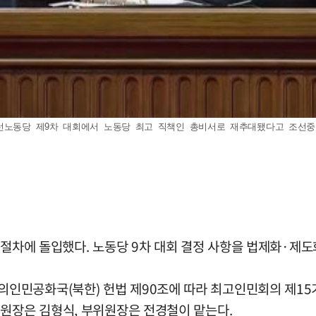
동당 제9차 대회에서 노동당 최고 직책인 총비서로 재추대됐다고 조선중앙TV가 
 절차에 돌입했다. 노동당 9차 대회 결정 사항을 법제화·제도
민공화국(북한) 헌법 제90조에 따라 최고인민회의 제15기 
위원장은 김형식, 부위원장은 전경철이 맡는다.