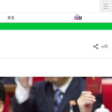
포토
가
가