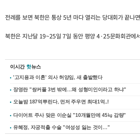
전례를 보면 북한은 통상 5년 마다 열리는 당대회가 끝나
북한은 지난달 19~25일 7일 동안 평양 4·25문화회관에
이시간
핫
뉴스
'고지용과 이혼' 의사 허양임, 새 출발했다
장영란 "쌍커풀 3번 밖에…왜 성형미인이라고 하냐"
다이어트 주사 맞은 이순실 "10개월만에 45㎏ 감량"
유혜정, 자궁적출 수술 "여성성 잃는 것이…"