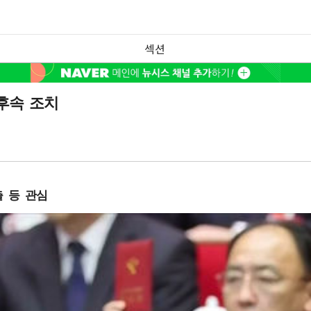
섹션
후속 조치
출 등 관심