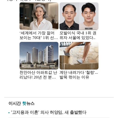
이시간
핫
뉴스
'고지용과 이혼' 의사 허양임, 새 출발했다