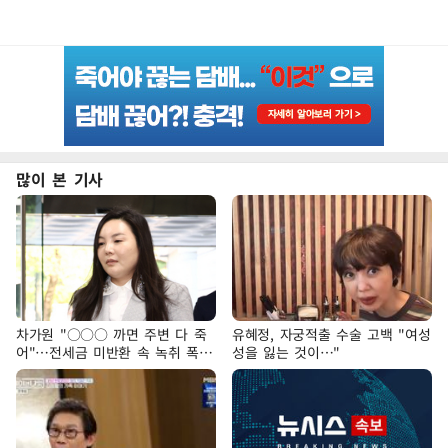
많이 본 기사
차가원 "○○○ 까면 주변 다 죽
유혜정, 자궁적출 수술 고백 "여성
어"…전세금 미반환 속 녹취 폭로
성을 잃는 것이…"
파장