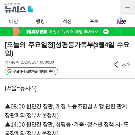
메인
랭킹
섹션
포토
[오늘의 주요일정]성평등가족부(3월4일 수요
일)
기사등록
2026/03/04 06:00:00
가
가
구글에서 선호하는 매체로 추가
[서울=뉴시스]
▲08:00 원민경 장관, 개정 노동조합법 시행 관련 관계
장관회의(정부서울청사)
▲14:00 원민경 장관, 성평등·가족·청소년 정책 시·도
국장회의(정부서울청사)