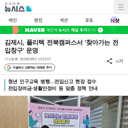
메인
랭킹
섹션
포토
김제시, 폴리텍 전북캠퍼스서 '찾아가는 전
입창구' 운영
기사등록
2026/03/03 13:25:07
가
가
구글에서 선호하는 매체로 추가
청년 인구교육 병행…전입신고 현장 접수
전입장려금·생활안정비 등 맞춤 정책 안내