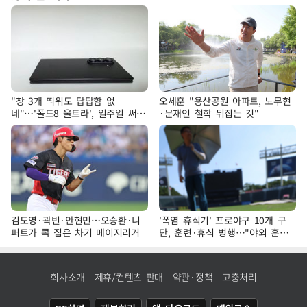
"창 3개 띄워도 답답함 없
오세훈 "용산공원 아파트, 노무현
네"…'폴드8 울트라', 일주일 써보
·문재인 철학 뒤집는 것"
니
김도영·곽빈·안현민…오승환·니
'폭염 휴식기' 프로야구 10개 구
퍼트가 콕 집은 차기 메이저리거
단, 훈련·휴식 병행…"야외 훈련
해도 안전 최우선"
회사소개
제휴/컨텐츠 판매
약관·정책
고충처리