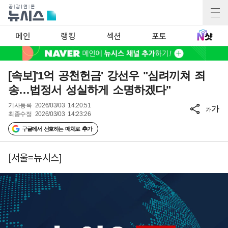
메인
랭킹
섹션
포토
[속보]'1억 공천헌금' 강선우 "심려끼쳐 죄
송…법정서 성실하게 소명하겠다"
기사등록
2026/03/03 14:20:51
가
가
최종수정
2026/03/03 14:23:26
구글에서 선호하는 매체로 추가
[서울=뉴시스]