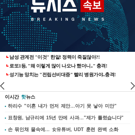
이시간
핫
뉴스
하리수 "이혼 내가 먼저 제안…아기 못 낳아 미안"
표창원, 남규리에 15년 만에 사과…"제가 틀렸습니다"
손 묶인채 물속에… 女유튜버, UDT 훈련 완벽 소화