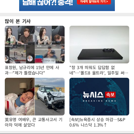
많이 본 기사
표창원, 남규리에 15년 만에 사
"창 3개 띄워도 답답함 없
과…"제가 틀렸습니다"
네"…'폴드8 울트라', 일주일 써보
니
英유명 여배우, 큰 교통사고서 기
[속보]뉴욕증시 상승 마감…S&P
아차 덕에 살았다
0.6% 나스닥 1.3%↑