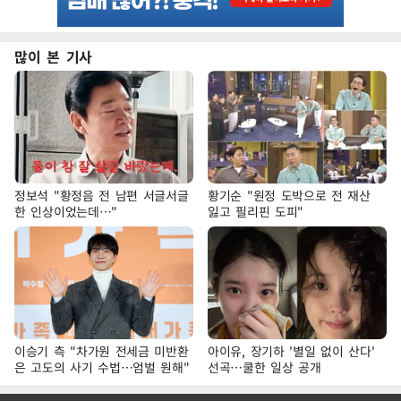
많이 본 기사
정보석 "황정음 전 남편 서글서글
황기순 "원정 도박으로 전 재산
한 인상이었는데…"
잃고 필리핀 도피"
이승기 측 "차가원 전세금 미반환
아이유, 장기하 '별일 없이 산다'
은 고도의 사기 수법…엄벌 원해"
선곡…쿨한 일상 공개