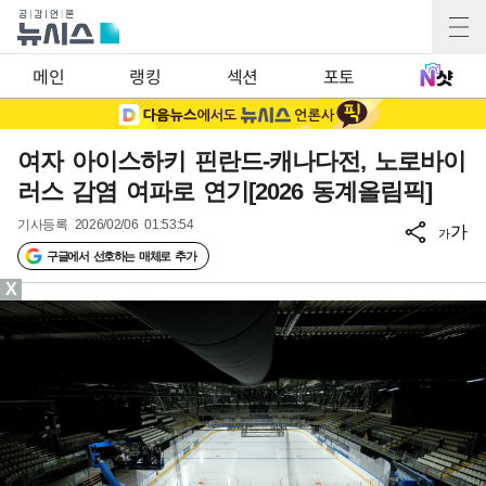
메인
랭킹
섹션
포토
여자 아이스하키 핀란드-캐나다전, 노로바이
러스 감염 여파로 연기[2026 동계올림픽]
기사등록
2026/02/06 01:53:54
가
가
구글에서 선호하는 매체로 추가
X