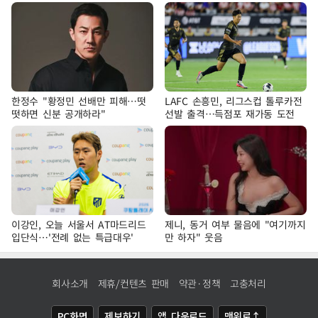
한정수 "황정민 선배만 피해…떳
LAFC 손흥민, 리그스컵 톨루카전
떳하면 신분 공개하라"
선발 출격…득점포 재가동 도전
이강인, 오늘 서울서 AT마드리드
제니, 동거 여부 물음에 "여기까지
입단식…'전례 없는 특급대우'
만 하자" 웃음
회사소개
제휴/컨텐츠 판매
약관·정책
고충처리
PC화면
제보하기
앱 다운로드
맨위로↑