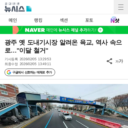
메인
랭킹
섹션
포토
광주 옛 도내기시장 알려온 육교, 역사 속으
로…"이달 철거"
기사등록
2026/02/05 13:29:53
가
가
최종수정
2026/02/05 13:49:11
구글에서 선호하는 매체로 추가