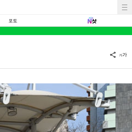
포토
가
가