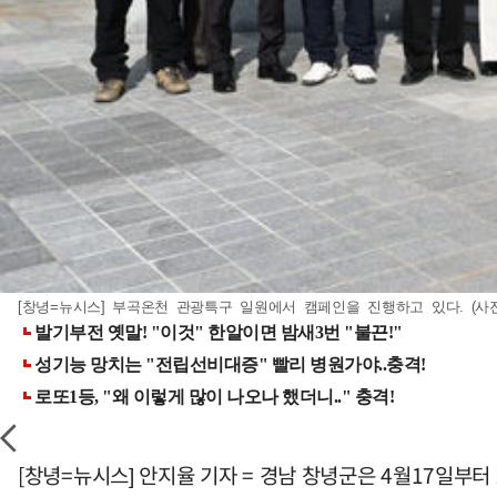
[창녕=뉴시스] 부곡온천 관광특구 일원에서 캠페인을 진행하고 있다. (사진= 창
[창녕=뉴시스] 안지율 기자 = 경남 창녕군은 4월17일부