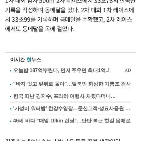
1차 대회 남자 500m 2차 레이스에서 33초78의 한국신
기록을 작성하며 동메달을 땄다. 2차 대회 1차 레이스에
서 33초99를 기록하며 금메달을 수확했고, 2차 레이스
에서도 동메달을 목에 걸었다.
이시간
핫
뉴스
"바지 벗고 앞뒤로 돌아"…탈북민 회상한 기쁨조 검사
한국 떠난 김지수, 프라하 여행사 차렸다더니…
'가성비 워터밤' 한강수영장…문신고객·성묘사음원 민원
46세 바다 "매일 10km 런닝"…탄탄 복근 핫걸 몸매로