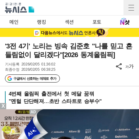
메인
랭킹
섹션
포토
'3전 4기' 노리는 빙속 김준호 "나를 믿고 흔
들림없이 달리겠다"[2026 동계올림픽]
기사등록
2026/02/05 01:36:02
가
가
최종수정
2026/02/05 06:38:25
구글에서 선호하는 매체로 추가
4번째 올림픽 출전에서 첫 메달 꿈꿔
"멘털 단단해져…초반 스타트로 승부수"
X