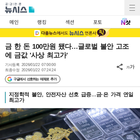
메인
랭킹
섹션
포토
금 한 돈 100만원 됐다…글로벌 불안 고조
에 금값 '사상 최고가'
기사등록
2026/01/22 07:00:00
가
가
최종수정
2026/01/22 07:24:24
구글에서 선호하는 매체로 추가
지정학적 불안, 안전자산 선호 급증…금·은 가격 연일
최고가