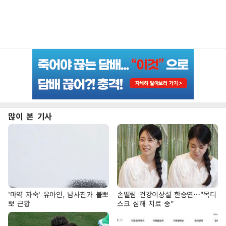
많이 본 기사
'마약 자숙' 유아인, 남사친과 볼뽀
손떨림 건강이상설 한승연…"목디
뽀 근황
스크 심해 치료 중"