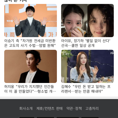
이승기 측 "차가원 전세금 미반환
아이유, 장기하 '별일 없이 산다'
은 고도의 사기 수법…엄벌 원해"
선곡…쿨한 일상 공개
허지웅 "우리가 지지했던 인간들
김혜수 "우린 돈 받고 일하는 프
이 이 꼴 만들었다"…형소법 개정
리랜서…받는 만큼 해내야"
에 격한 반응
회사소개
제휴/컨텐츠 판매
약관·정책
고충처리