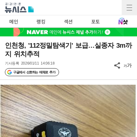
메인
랭킹
섹션
포토
인천청, '112정밀탐색기' 보급…실종자 3m까
지 위치추적
기사등록
2026/01/11 14:06:18
가
가
구글에서 선호하는 매체로 추가