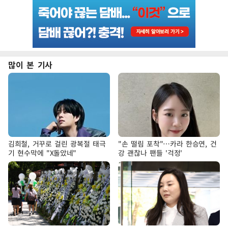
많이 본 기사
김희철, 거꾸로 걸린 광복절 태극
"손 떨림 포착"…카라 한승연, 건
기 현수막에 "X돌았네"
강 괜찮나 팬들 '걱정'