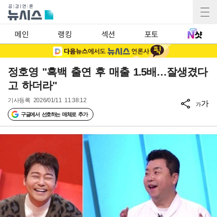
메인
랭킹
섹션
포토
정호영 "흑백 출연 후 매출 1.5배…잘생겼다
고 하더라"
기사등록
2026/01/11 11:38:12
가
가
구글에서 선호하는 매체로 추가