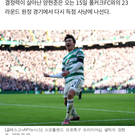
결정력이 살아난 양현준은 오는 15일 폴커크FC와의 23
라운드 원정 경기에서 다시 득점 사냥에 나선다.
[글래스고=AP/뉴시스] 스코틀랜드 프로축구 프리미어십 셀틱의 양현