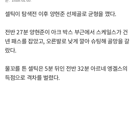
준. 2026.01.03.
셀틱이 탐색전 이후 양현준 선제골로 균형을 깼다.
전반 27분 양현준이 아크 박스 부근에서 스케일스가 건
넨 패스를 잡았고, 오른발로 낮게 깔아 슈팅해 골망을 갈
랐다.
물꼬를 튼 셀틱은 5분 뒤인 전반 32분 아르네 엥겔스의
득점으로 격차를 벌렸다.