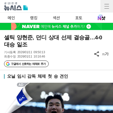
메인
랭킹
섹션
포토
셀틱 양현준, 던디 상대 선제 결승골…4-0
대승 일조
기사등록
2026/01/11 09:50:13
가
가
최종수정
2026/01/11 10:16:46
구글에서 선호하는 매체로 추가
오닐 임시 감독 체제 첫 승 견인