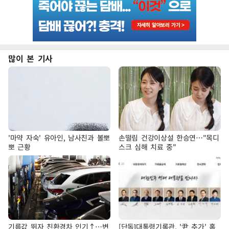
많이 본 기사
'마약 자숙' 유아인, 남사친과 볼뽀
손떨림 건강이상설 한승연…"목디
뽀 근황
스크 심해 치료 중"
기름값 뛰자 친환경차 인기↑…변
[단독]대통령기록관, '尹 추가' 홈