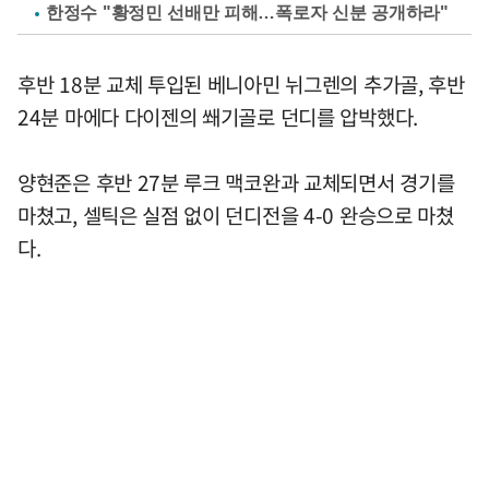
한정수 "황정민 선배만 피해…폭로자 신분 공개하라"
후반 18분 교체 투입된 베니아민 뉘그렌의 추가골, 후반
24분 마에다 다이젠의 쐐기골로 던디를 압박했다.
양현준은 후반 27분 루크 맥코완과 교체되면서 경기를
마쳤고, 셀틱은 실점 없이 던디전을 4-0 완승으로 마쳤
다.