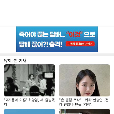
많이 본 기사
'고지용과 이혼' 허양임, 새 출발했
"손 떨림 포착"…카라 한승연, 건
다
강 괜찮나 팬들 '걱정'