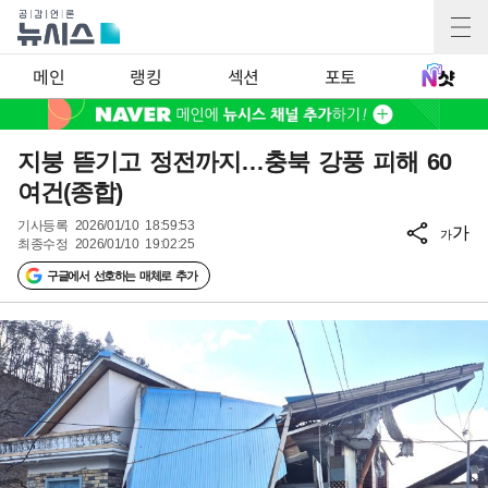
메인
랭킹
섹션
포토
지붕 뜯기고 정전까지…충북 강풍 피해 60
여건(종합)
기사등록
2026/01/10 18:59:53
가
가
최종수정
2026/01/10 19:02:25
구글에서 선호하는 매체로 추가