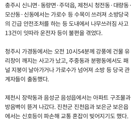
충주시 신니면·동량면·주덕읍, 제천시 청전동·대량동·
모산동·신동에서는 가로수 등 수목이 쓰러져 소방당국
의 긴급 안전조처를 하는 등 도내에서 나무쓰러짐 사고
13건이 잇따라 운전자 등이 불편을 겪었다.
청주시 가경동에서는 오전 10시54분께 강풍에 건물 유
리창이 깨지는 사고가 났고, 주중동과 분평동에서도 패
널 지붕이 날아가거나 가로수가 넘어져 소방 등 당국 관
계자들이 출동했다.
제천시 장락동과 음성군 음성읍에서는 아파트 구조물과
방음벽이 뜯겨 나갔다. 진천군 진천읍과 보은군 보은읍
에서는 신호등이 파손해 교통 혼잡이 빚어지기도 했다.