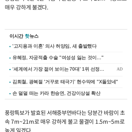
매우 강하게 불겠다.
이시간
핫
뉴스
'고지용과 이혼' 의사 허양임, 새 출발했다
유혜정, 자궁적출 수술 "여성성 잃는 것이…"
김희철, 광복절 '거꾸로 태극기' 현수막에 "X돌았네"
손 덜덜 떠는 카라 한승연, 건강이상설 확산
풍랑특보가 발효된 서해중부먼바다는 당분간 바람이 초
속 7m~21m로 매우 강하게 불고 물결이 1.5m~5m로
높게 일겠다.