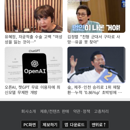
유혜정, 자궁적출 수술 고백 "여성
김정렬 "친형 군대서 구타로 사
성을 잃는 것이…"
망…유골 못 찾아"
오픈AI, 챗GPT 무료 이용자에 최
金, 제주·인천 승리로 1위 재탈
신모델 무제한 개방
환…누적 '0.86%p' 초박빙에 호
남 표심 주목
회사소개
제휴/컨텐츠 판매
약관·정책
고충처리
PC화면
제보하기
앱 다운로드
맨위로↑