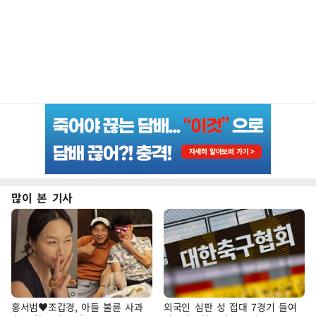
많이 본 기사
홍서범♥조갑경, 아들 불륜 사과
외국인 심판 성 접대 7경기 들여