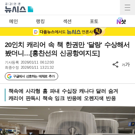
메인
랭킹
섹션
포토
20인치 캐리어 속 책 한권만 '달랑' 수상해서
봤더니…[홍찬선의 신공항여지도]
기사등록
2026/01/11 06:12:00
가
가
최종수정
2026/01/11 13:21:32
구글에서 선호하는 매체로 추가
책속에 사각형 홈 파내 수십장 캐나다 달러 숨겨
캐리어 판독시 책속 잉크 반응에 오렌지색 반응