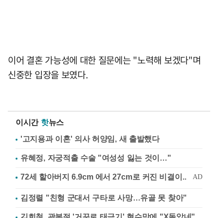
이어 결혼 가능성에 대한 질문에는 "노력해 보겠다"며
신중한 입장을 보였다.
이시간
핫
뉴스
'고지용과 이혼' 의사 허양임, 새 출발했다
유혜정, 자궁적출 수술 "여성성 잃는 것이…"
김정렬 "친형 군대서 구타로 사망…유골 못 찾아"
김희철, 광복절 '거꾸로 태극기' 현수막에 "X돌았네"