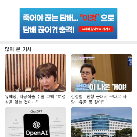
많이 본 기사
유혜정, 자궁적출 수술 고백 "여성
김정렬 "친형 군대서 구타로 사
성을 잃는 것이…"
망…유골 못 찾아"