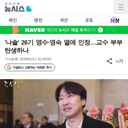
메인
랭킹
섹션
포토
'나솔' 26기 영수·영숙 열애 인정…교수 부부
탄생하나
기사등록
2026/01/11 01:40:00
가
가
구글에서 선호하는 매체로 추가