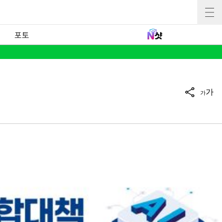
포토
가
가