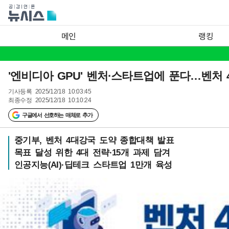
메인
랭킹
'엔비디아 GPU' 벤처·스타트업에 푼다…벤처
기사등록
2025/12/18 10:03:45
최종수정
2025/12/18 10:10:24
구글에서 선호하는 매체로 추가
중기부, 벤처 4대강국 도약 종합대책 발표
목표 달성 위한 4대 전략·15개 과제 담겨
인공지능(AI)·딥테크 스타트업 1만개 육성