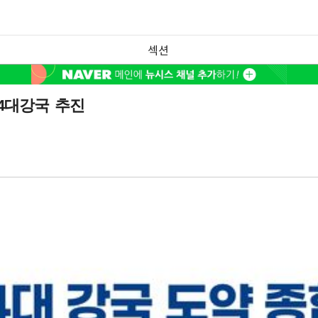
섹션
 4대강국 추진