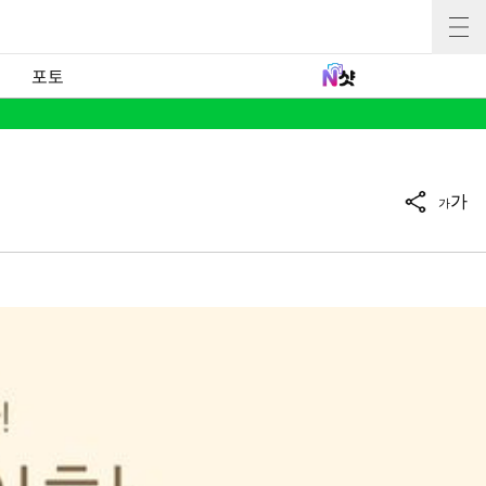
포토
가
가