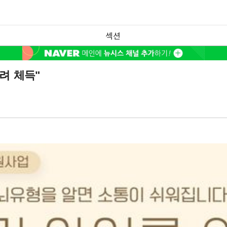
섹션
려 체득"