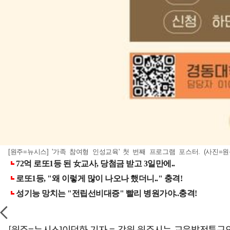
[원주=뉴시스] '가족 참여형 인성교육' 첫 번째 프로그램 포스터. (사진=원주시 
[원주=뉴시스]이덕화 기자 = 강원 원주시는 교육발전특구