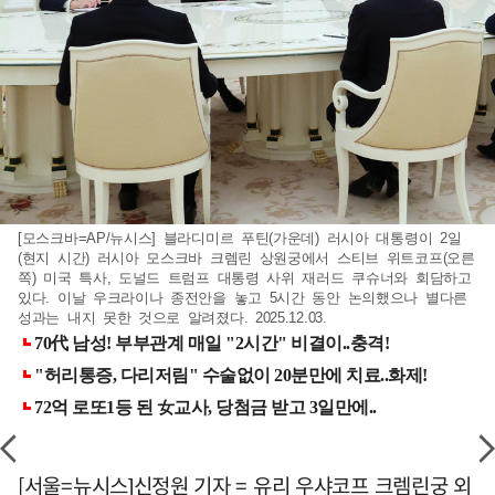
[모스크바=AP/뉴시스] 블라디미르 푸틴(가운데) 러시아 대통령이 2일
(현지 시간) 러시아 모스크바 크렘린 상원궁에서 스티브 위트코프(오른
쪽) 미국 특사, 도널드 트럼프 대통령 사위 재러드 쿠슈너와 회담하고
있다. 이날 우크라이나 종전안을 놓고 5시간 동안 논의했으나 별다른
성과는 내지 못한 것으로 알려졌다. 2025.12.03.
[서울=뉴시스]신정원 기자 = 유리 우샤코프 크렘린궁 외