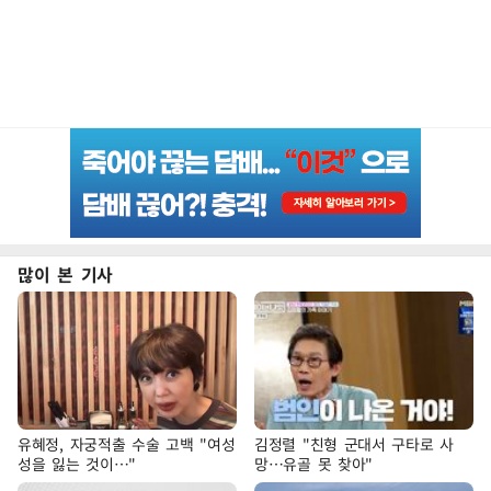
많이 본 기사
유혜정, 자궁적출 수술 고백 "여성
김정렬 "친형 군대서 구타로 사
성을 잃는 것이…"
망…유골 못 찾아"