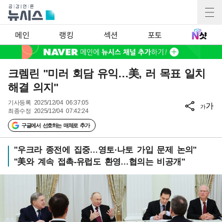
메인
랭킹
섹션
포토
크렘린 "미러 회담 유익…美, 러 목표 일치
해결 의지"
기사등록
2025/12/04 06:37:05
가
가
최종수정
2025/12/04 07:42:24
구글에서 선호하는 매체로 추가
"우크라 종전에 집중…영토·나토 가입 문제 논의"
"美와 계속 접촉-유럽도 환영…협의는 비공개"