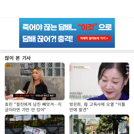
많이 본 기사
효린 "절친에게 남친 빼앗겨…지
방은희, 母 고독사에 오열 "이틀
금이라면 가만 안 있어"
만에 발견"