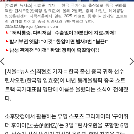
[하얼빈=뉴시스] 김희준 기자 = 한국 국가대표 출신으로 중국 귀화를
택한 린샤오쥔(한국명 임효준)이 올해 2월9일 중국 하얼빈 헤이룽장
빙상훈련센터 다목적홀에서 열린 2025 하얼빈 동계아시안게임 쇼트트
랙 경기를 마치고 중국 방송사와 인터뷰하고 있다.
2025.02.09jinxijun@newsis.com
[서울=뉴시스]최현호 기자 = 한국 출신 중국 귀화 선수
린샤오쥔(한국명 임효준)이 내년 동계올림픽 중국 쇼트
트랙 국가대표팀 명단에 이름을 올렸다는 소식이 전해졌
다.
소후닷컴에서 활동하는 유명 스포츠 크리에이터 '구어취
더 후이이(过去的回忆)'는 3일 "린샤오쥔을 포함한 6명
의 선수가 사실상 이미 자신의 올림픽 출전 자격을 확보