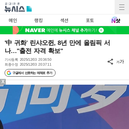
메인
랭킹
섹션
포토
'中 귀화' 린샤오쥔, 8년 만에 올림픽 서
나…"출전 자격 확보"
기사등록
2025/12/03 20:36:50
가
가
최종수정
2025/12/03 20:37:11
구글에서 선호하는 매체로 추가
X