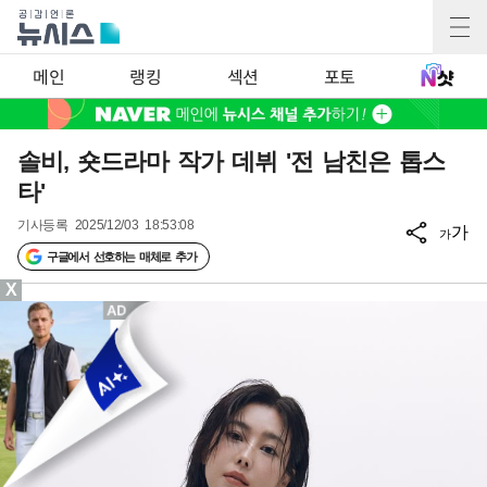
메인
랭킹
섹션
포토
솔비, 숏드라마 작가 데뷔 '전 남친은 톱스
타'
기사등록
2025/12/03 18:53:08
가
가
구글에서 선호하는 매체로 추가
X