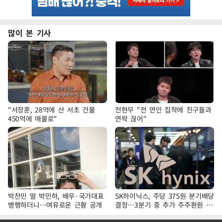
많이 본 기사
"서장훈, 28억에 산 서초 건물
전현무 "전 연인 집착에 친구들과
450억에 매물로"
연락 끊어"
박찬민 딸 박민하, 배우·국가대표
SK하이닉스, 주당 375원 분기배당
병행하더니…여유로운 근황 공개
결정…3분기 중 추가 주주환원 발
표